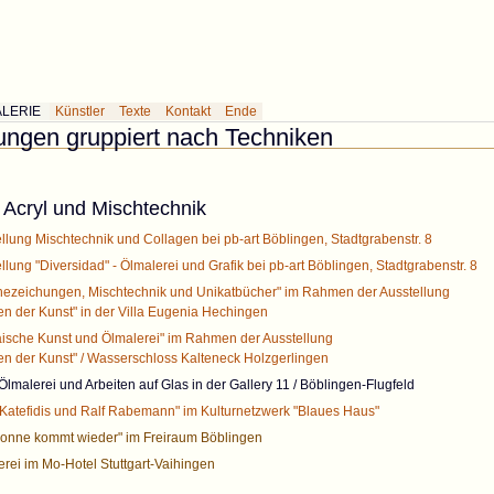
erie des Künstlers Rabemann
ALERIE
Künstler
Texte
Kontakt
Ende
ungen gruppiert nach Techniken
 Acryl und Mischtechnik
llung Mischtechnik und Collagen bei pb-art Böblingen, Stadtgrabenstr. 8
llung "Diversidad" - Ölmalerei und Grafik bei pb-art Böblingen, Stadtgrabenstr. 8
hezeichungen, Mischtechnik und Unikatbücher" im Rahmen der Ausstellung
 der Kunst" in der Villa Eugenia Hechingen
aische Kunst und Ölmalerei" im Rahmen der Ausstellung
 der Kunst" / Wasserschloss Kalteneck Holzgerlingen
lmalerei und Arbeiten auf Glas in der Gallery 11 / Böblingen-Flugfeld
 Katefidis und Ralf Rabemann" im Kulturnetzwerk "Blaues Haus"
Sonne kommt wieder" im Freiraum Böblingen
rei im Mo-Hotel Stuttgart-Vaihingen