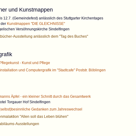
her und Kunstmappen
is 12.7. (Gemeindefest) anlässlich des Stuttgarter Kirchentages
 der
Kunstmappen "DIE GLEICHNISSE"
gelischen Versöhnungskirche Sindelfingen
tbücher-Ausstellung anlässlich dem "Tag des Buches"
rafik
Pflegekunst - Kunst und Pflege
stallation und Computergrafik im "Stadtcafe" Poststr. Böblingen
nns Äpfel - ein kleiner Schnitt durch das Gesamtwerk
otel Torgauer Hof Sindelfingen
(selbst)besinnliche Gedanken zum Jahreswechsel
nmalaktion "Allen soll das Leben blühen"
abiläums-Ausstellungen