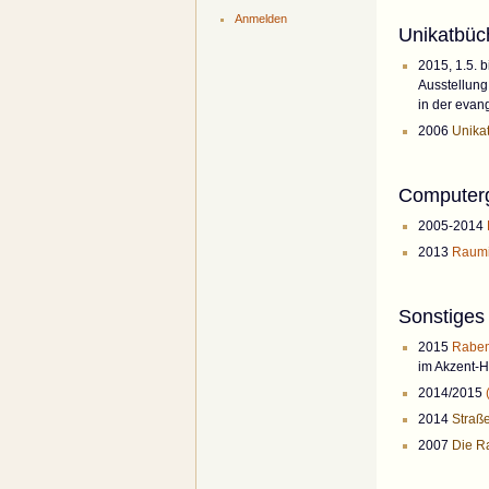
Anmelden
Unikatbüc
2015, 1.5. b
Ausstellung
in der evan
2006
Unika
Computerg
2005-2014
2013
Raumin
Sonstiges
2015
Rabema
im Akzent-H
2014/2015
2014
Straße
2007
Die R