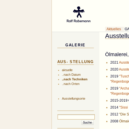
Gal
Aktuelles
G
Ausstell
GALERIE
Ölmalerei,
AUS- STELLUNG
2021
Ausste
2020
Ausste
aktuelle
..nach Datum
2019
"Tusc
..nach Techniken
"Regenbogen
..nach Orten
2019
"Arch
"Regenbogen
Ausstellungsorte
2015-2019 Ö
2014
"Sissi
2012
"Die 
2008
Ölmale