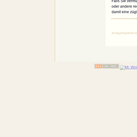
Falls Sie vermu
oder andere rec
damit eine zügi
stuttgart/galerie