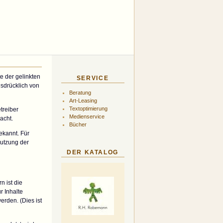
e der gelinkten
SERVICE
usdrücklich von
Beratung
Art-Leasing
Textoptimierung
treiber
Medienservice
acht.
Bücher
ekannt. Für
nutzung der
DER KATALOG
n ist die
r Inhalte
rden. (Dies ist