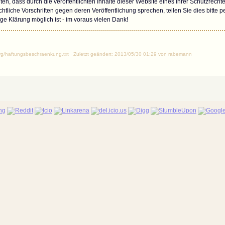
ten, dass durch die veröffentlichten Inhalte dieser Website eines Ihrer Schutzrechte 
htliche Vorschriften gegen deren Veröffentlichung sprechen, teilen Sie dies bitte p
ge Klärung möglich ist - im voraus vielen Dank!
/org/haftungsbeschraenkung.txt · Zuletzt geändert: 2013/05/30 01:29 von rabemann