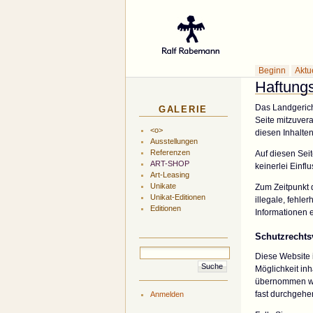
Gal
Beginn
Aktu
Haftung
Das Landgerich
GALERIE
Seite mitzuvera
<o>
diesen Inhalten 
Ausstellungen
Referenzen
Auf diesen Seit
ART-SHOP
keinerlei Einfl
Art-Leasing
Unikate
Zum Zeitpunkt d
Unikat-Editionen
illegale, fehle
Editionen
Informationen e
Schutzrechts
Diese Website i
Möglichkeit inh
übernommen wer
fast durchgehen
Anmelden