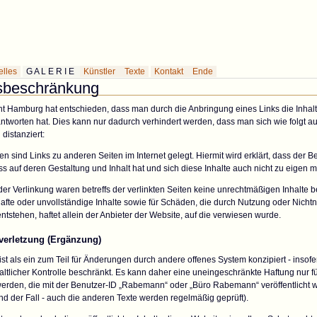
erie des Künstlers Rabemann
elles
G A L E R I E
Künstler
Texte
Kontakt
Ende
sbeschränkung
t Hamburg hat entschieden, dass man durch die Anbringung eines Links die Inhalt
ntworten hat. Dies kann nur dadurch verhindert werden, dass man sich wie folgt a
distanziert:
en sind Links zu anderen Seiten im Internet gelegt. Hiermit wird erklärt, dass der Be
uss auf deren Gestaltung und Inhalt hat und sich diese Inhalte auch nicht zu eigen m
er Verlinkung waren betreffs der verlinkten Seiten keine unrechtmäßigen Inhalte b
rhafte oder unvollständige Inhalte sowie für Schäden, die durch Nutzung oder Nicht
ntstehen, haftet allein der Anbieter der Website, auf die verwiesen wurde.
verletzung (Ergänzung)
st als ein zum Teil für Änderungen durch andere offenes System konzipiert - insofer
altlicher Kontrolle beschränkt. Es kann daher eine uneingeschränkte Haftung nur fü
den, die mit der Benutzer-ID „Rabemann“ oder „Büro Rabemann“ veröffentlicht we
d der Fall - auch die anderen Texte werden regelmäßig geprüft).