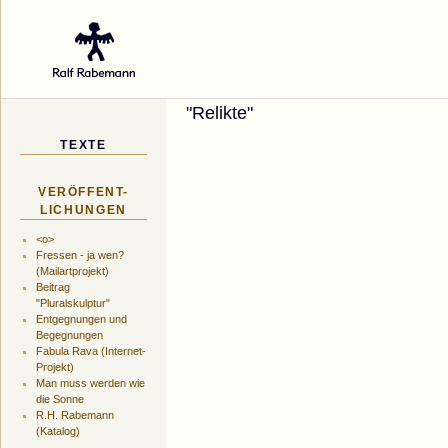
Galerie des Küns
"Relikte"
TEXTE
VERÖFFENT-
LICHUNGEN
<o>
Fressen - ja wen?
(Mailartprojekt)
Beitrag
"Pluralskulptur"
Entgegnungen und
Begegnungen
Fabula Rava (Internet-
Projekt)
Man muss werden wie
die Sonne
R.H. Rabemann
(Katalog)