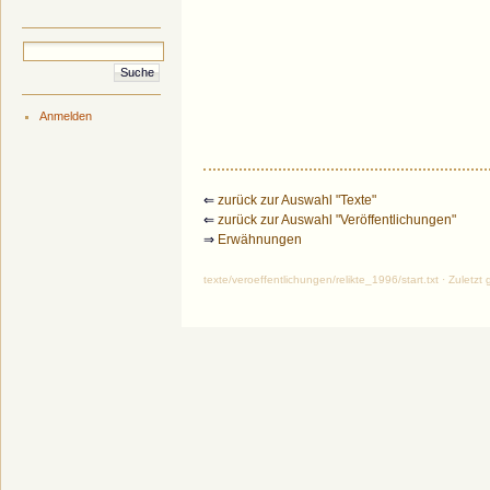
Anmelden
⇐
zurück zur Auswahl "Texte"
⇐
zurück zur Auswahl "Veröffentlichungen"
⇒
Erwähnungen
texte/veroeffentlichungen/relikte_1996/start.txt · Zule