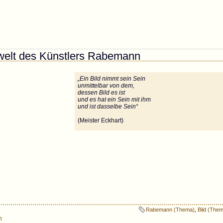
erie des Künstlers Rabemann
welt des Künstlers Rabemann
„Ein Bild nimmt sein Sein
unmittelbar von dem,
dessen Bild es ist
und es hat ein Sein mit ihm
und ist dasselbe Sein“
(Meister Eckhart)
Rabemann (Thema)
,
Bild (The
n