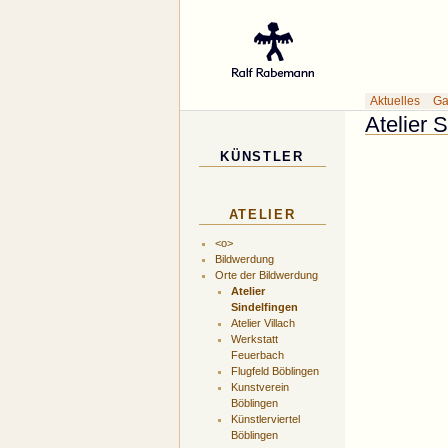
Gal
Aktuelles
Ga
Atelier 
KÜNSTLER
ATELIER
<o>
Bildwerdung
Orte der Bildwerdung
Atelier
Sindelfingen
Atelier Villach
Werkstatt
Feuerbach
Flugfeld Böblingen
Kunstverein
Böblingen
Künstlerviertel
Böblingen