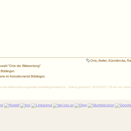
Orte
,
Atelier
,
Künstlervita
,
Ra
swahl "Orte der Bildwerdung"
d Böblingen
erie im Künstlerviertel Böblingen
orte-der-bildentstehung/atelier-sindelfingen/start.txt · Zuletzt geändert: 2013/05/27 16:44 von rab