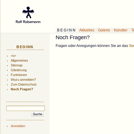
Galerie des Küns
B E G I N N
Aktuelles
Galerie
Künstler
T
Noch Fragen?
Fragen oder Anregungen können Sie an das
Se
BEGINN
<o>
Allgemeines
Sitemap
Gliederung
Funktionen
Wozu anmelden?
Zum Datenschutz
Noch Fragen?
Anmelden