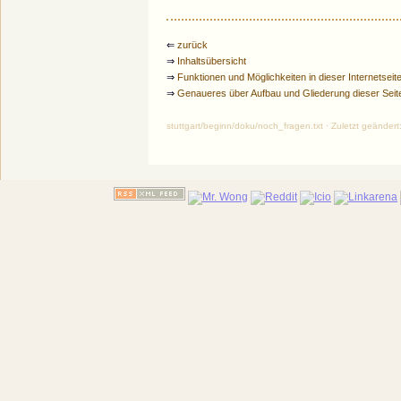
⇐
zurück
⇒
Inhaltsübersicht
⇒
Funktionen und Möglichkeiten in dieser Internetseit
⇒
Genaueres über Aufbau und Gliederung dieser Seit
stuttgart/beginn/doku/noch_fragen.txt · Zuletzt geände